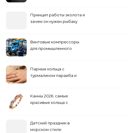
погоди: бруд у коридорі,
пил і запах вологи
Принцип работы эхолота и
зачем он нужен рыбаку
Винтовые компрессоры
для промышленного
оборудования и
инженерии
Парные кольца с
турмалином параиба и
обручальные: как носить
Канны 2026: самые
красивые кольца с
сапфиром на красной
дорожке
Детский праздник в
морском стиле: