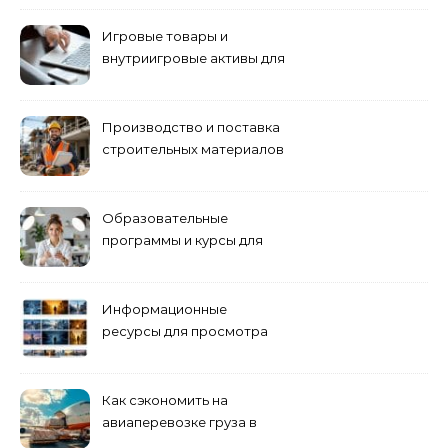
управлению
Игровые товары и
внутриигровые активы для
World of Tanks: подборка
предложений и варианты
приобретения
Производство и поставка
строительных материалов
и конструкций
Образовательные
программы и курсы для
взрослых специалистов
Информационные
ресурсы для просмотра
кино навигация, поиск и
полезные инструменты
Как сэкономить на
авиаперевозке груза в
Сибирь