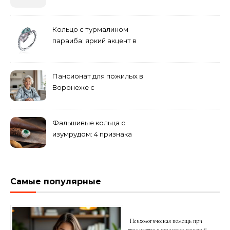
бюджетные и яркие
решения
Кольцо с турмалином
параиба: яркий акцент в
вашем гардеробе
Пансионат для пожилых в
Воронеже с
медперсоналом
Фальшивые кольца с
изумрудом: 4 признака
подделки на рынке
Самые популярные
Психологическая помощь при