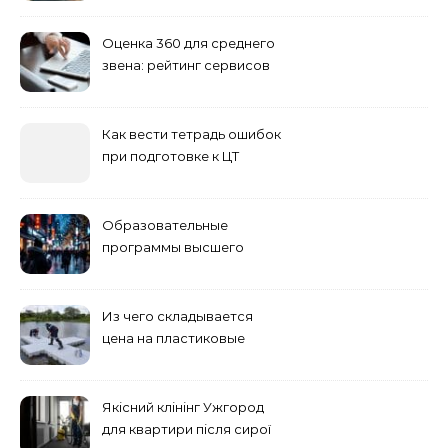
Оценка 360 для среднего
звена: рейтинг сервисов
2026
Как вести тетрадь ошибок
при подготовке к ЦТ
Образовательные
программы высшего
учебного заведения
Из чего складывается
цена на пластиковые
понтоны для причала:
основные факторы
Якісний клінінг Ужгород
для квартири після сирої