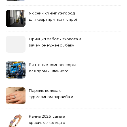
основные факторы
Якісний клінінг Ужгород
для квартири після сирої
погоди: бруд у коридорі,
пил і запах вологи
Принцип работы эхолота и
зачем он нужен рыбаку
Винтовые компрессоры
для промышленного
оборудования и
инженерии
Парные кольца с
турмалином параиба и
обручальные: как носить
Канны 2026: самые
красивые кольца с