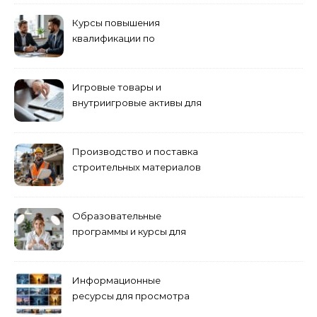
Курсы повышения
квалификации по
антикризисному
управлению
Игровые товары и
внутриигровые активы для
World of Tanks: подборка
предложений и варианты
приобретения
Производство и поставка
строительных материалов
и конструкций
Образовательные
программы и курсы для
взрослых специалистов
Информационные
ресурсы для просмотра
кино навигация, поиск и