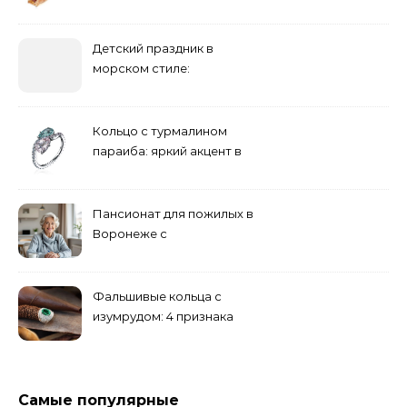
сапфиром на красной
дорожке
Детский праздник в
морском стиле:
бюджетные и яркие
решения
Кольцо с турмалином
параиба: яркий акцент в
вашем гардеробе
Пансионат для пожилых в
Воронеже с
медперсоналом
Фальшивые кольца с
изумрудом: 4 признака
подделки на рынке
Самые популярные