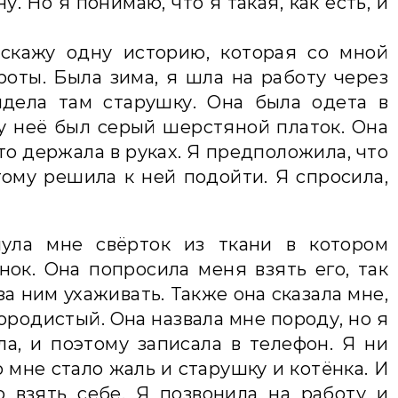
. Но я понимаю, что я такая, как есть, и
сскажу одну историю, которая со мной
оты. Была зима, я шла на работу через
идела там старушку. Она была одета в
е у неё был серый шерстяной платок. Она
-то держала в руках. Я предположила, что
ому решила к ней подойти. Я спросила,
ула мне свёрток из ткани в котором
ок. Она попросила меня взять его, так
за ним ухаживать. Также она сказала мне,
породистый. Она назвала мне породу, но я
а, и поэтому записала в телефон. Я ни
о мне стало жаль и старушку и котёнка. И
о взять себе. Я позвонила на работу и