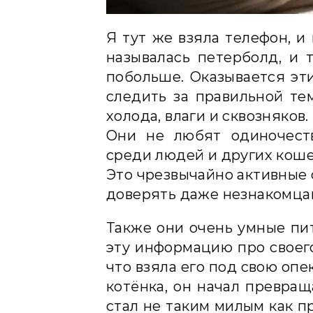
Я тут же взяла телефон, и
называлась петерболд, и 
побольше. Оказывается эт
следить за правильной те
холода, влаги и сквозняков.
Они не любят одиночеств
среди людей и других коше
Это чрезвычайно активные 
доверять даже незнакомцам
Также они очень умные пит
эту информацию про своего
что взяла его под свою опек
котёнка, он начал превращ
стал не таким милым как п