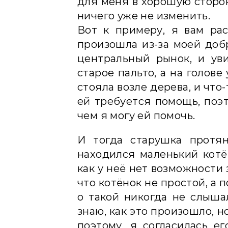
для меня в хорошую сторону
ничего уже не изменить.
Вот к примеру, я вам ра
произошла из-за моей добр
центральный рынок, и ув
старое пальто, а на голов
стояла возле дерева, и что
ей требуется помощь, поэт
чем я могу ей помочь.
И тогда старушка протян
находился маленький котён
как у неё нет возможности 
что котёнок не простой, а 
о такой никогда не слышал
знаю, как это произошло, н
поэтому, я согласилась ег