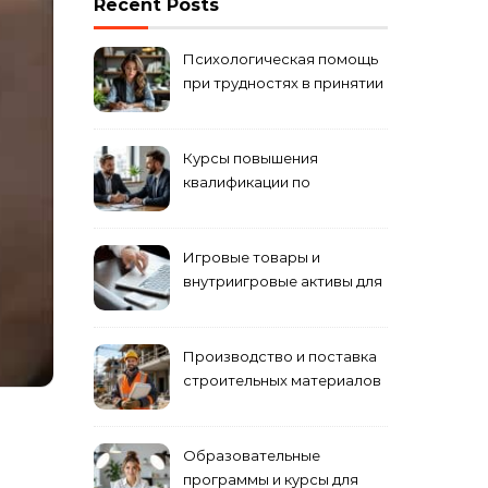
Recent Posts
Психологическая помощь
при трудностях в принятии
решений
Курсы повышения
квалификации по
антикризисному
управлению
Игровые товары и
внутриигровые активы для
World of Tanks: подборка
предложений и варианты
приобретения
Производство и поставка
строительных материалов
и конструкций
Образовательные
программы и курсы для