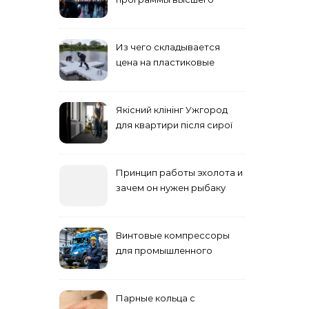
учебного заведения
Из чего складывается
цена на пластиковые
понтоны для причала:
основные факторы
Якісний клінінг Ужгород
для квартири після сирої
погоди: бруд у коридорі,
пил і запах вологи
Принцип работы эхолота и
зачем он нужен рыбаку
Винтовые компрессоры
для промышленного
оборудования и
инженерии
Парные кольца с