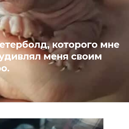
етерболд, которого мне
 удивлял меня своим
о.