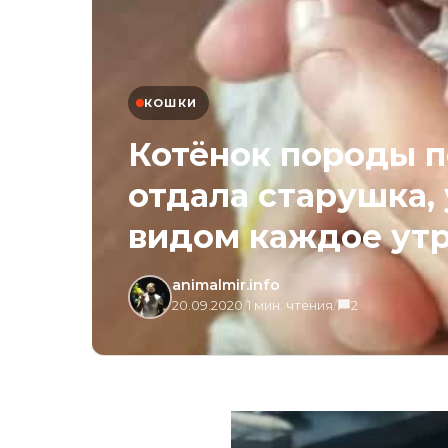
КОШКИ
Котёнок породы п
отдала старушка,
видом каждое утр
animalmir.info
20.09.2020
/
1 мин. чтения
/
2