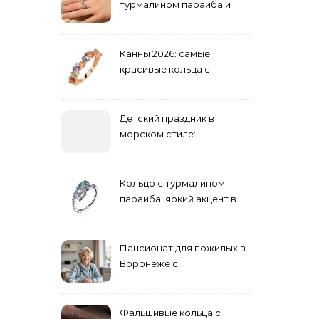
турмалином параиба и
обручальные: как носить
Канны 2026: самые
красивые кольца с
сапфиром на красной
дорожке
Детский праздник в
морском стиле:
бюджетные и яркие
решения
Кольцо с турмалином
параиба: яркий акцент в
вашем гардеробе
Пансионат для пожилых в
Воронеже с
медперсоналом
Фальшивые кольца с