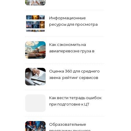
взрослых специалистов
Информационные
ресурсы для просмотра
кино навигация, поиск и
полезные инструменты
Как сэкономить на
авиаперевозке груза в
Сибирь
Оценка 360 для среднего
звена: рейтинг сервисов
2026
Как вести тетрадь ошибок
при подготовке к ЦТ
Образовательные
программы высшего