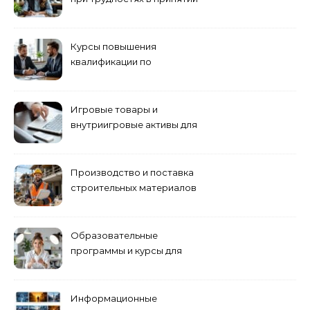
решений
Курсы повышения
квалификации по
антикризисному
управлению
Игровые товары и
внутриигровые активы для
World of Tanks: подборка
предложений и варианты
приобретения
Производство и поставка
строительных материалов
и конструкций
Образовательные
программы и курсы для
взрослых специалистов
Информационные