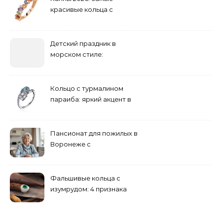
красивые кольца с
сапфиром на красной
дорожке
Детский праздник в
морском стиле:
бюджетные и яркие
решения
Кольцо с турмалином
параиба: яркий акцент в
вашем гардеробе
Пансионат для пожилых в
Воронеже с
медперсоналом
Фальшивые кольца с
изумрудом: 4 признака
подделки на рынке