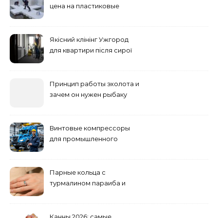
цена на пластиковые
понтоны для причала:
основные факторы
Якісний клінінг Ужгород
для квартири після сирої
погоди: бруд у коридорі,
пил і запах вологи
Принцип работы эхолота и
зачем он нужен рыбаку
Винтовые компрессоры
для промышленного
оборудования и
инженерии
Парные кольца с
турмалином параиба и
обручальные: как носить
Канны 2026: самые