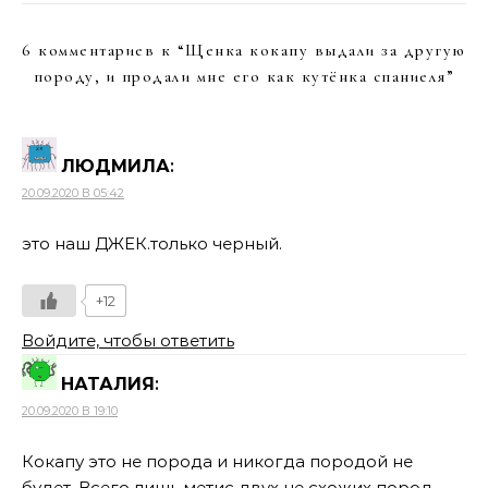
6 комментариев к “
Щенка кокапу выдали за другую
породу, и продали мне его как кутёнка спаниеля
”
ЛЮДМИЛА
:
20.09.2020 В 05:42
это наш ДЖЕК.только черный.
+12
Войдите, чтобы ответить
НАТАЛИЯ
:
20.09.2020 В 19:10
Кокапу это не порода и никогда породой не
будет. Всего лишь метис двух не схожих пород.