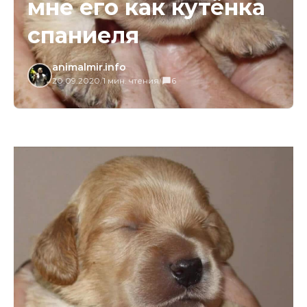
мне его как кутёнка
спаниеля
animalmir.info
20.09.2020
/
1 мин. чтения
/
6