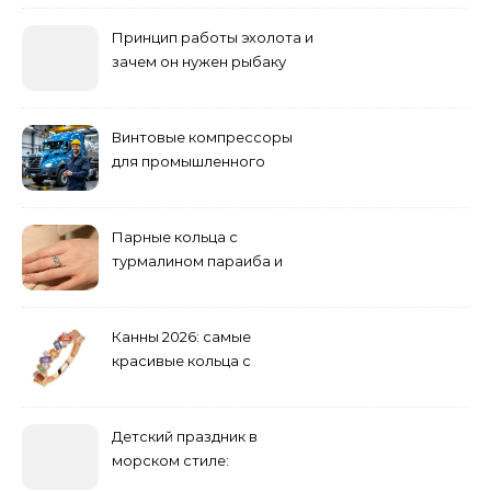
пил і запах вологи
Принцип работы эхолота и
зачем он нужен рыбаку
Винтовые компрессоры
для промышленного
оборудования и
инженерии
Парные кольца с
турмалином параиба и
обручальные: как носить
Канны 2026: самые
красивые кольца с
сапфиром на красной
дорожке
Детский праздник в
морском стиле:
бюджетные и яркие