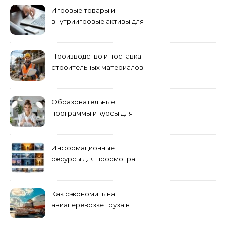
Игровые товары и
внутриигровые активы для
World of Tanks: подборка
предложений и варианты
приобретения
Производство и поставка
строительных материалов
и конструкций
Образовательные
программы и курсы для
взрослых специалистов
Информационные
ресурсы для просмотра
кино навигация, поиск и
полезные инструменты
Как сэкономить на
авиаперевозке груза в
Сибирь