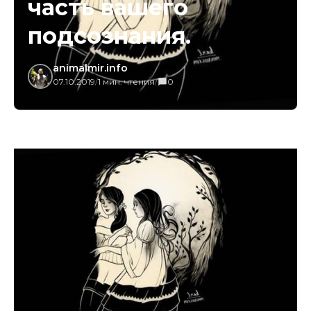
часть вашего
подсознания.
animalmir.info
07.10.2019
/
1 мин. чтения
/
0