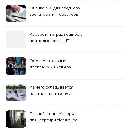
Оценка 360 для среднего
звена: рейтинг сервисов
2026
Как вести тетрадь ошибок
при подготовке к ЦТ
Образовательные
программы высшего
учебного заведения
Из чего складывается
цена на пластиковые
понтоны для причала:
основные факторы
Якісний клінінг Ужгород
для квартири після сирої
погоди: бруд у коридорі,