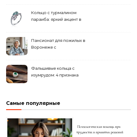
решения
Кольцо с турмалином
параиба: яркий акцент в
вашем гардеробе
Пансионат для пожилых в
Воронеже с
медперсоналом
Фальшивые кольца с
изумрудом: 4 признака
подделки на рынке
Самые популярные
Психологическая помощь при
трудностях в принятии решений