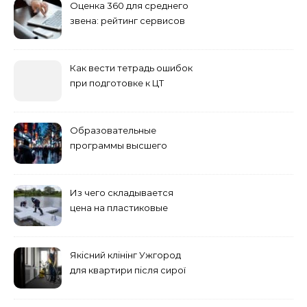
Оценка 360 для среднего
звена: рейтинг сервисов
2026
Как вести тетрадь ошибок
при подготовке к ЦТ
Образовательные
программы высшего
учебного заведения
Из чего складывается
цена на пластиковые
понтоны для причала:
основные факторы
Якісний клінінг Ужгород
для квартири після сирої
погоди: бруд у коридорі,
пил і запах вологи