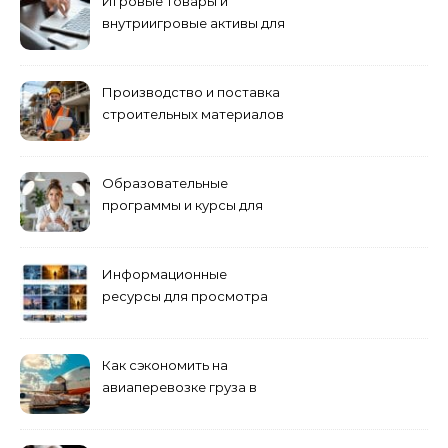
Игровые товары и
внутриигровые активы для
World of Tanks: подборка
предложений и варианты
приобретения
Производство и поставка
строительных материалов
и конструкций
Образовательные
программы и курсы для
взрослых специалистов
Информационные
ресурсы для просмотра
кино навигация, поиск и
полезные инструменты
Как сэкономить на
авиаперевозке груза в
Сибирь