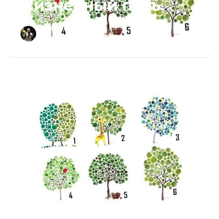
жизненный путь.
animalmir.info
09.10.2019
/
1 мин. чтения
/
4