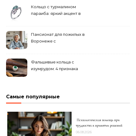
Кольцо с турмалином
параиба: яркий акцент в
вашем гардеробе
Пансионат для пожилых в
Воронеже с
медперсоналом
Фальшивые кольца с
изумрудом: 4 признака
подделки на рынке
Самые популярные
Психологическая помощь при
трудностях в принятии решений
06.08.2026