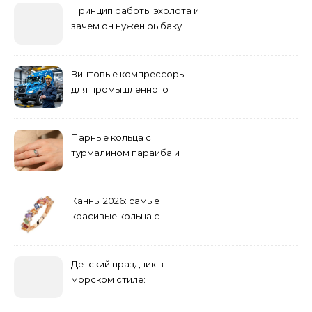
Принцип работы эхолота и
зачем он нужен рыбаку
Винтовые компрессоры
для промышленного
оборудования и
инженерии
Парные кольца с
турмалином параиба и
обручальные: как носить
Канны 2026: самые
красивые кольца с
сапфиром на красной
дорожке
Детский праздник в
морском стиле:
бюджетные и яркие
решения