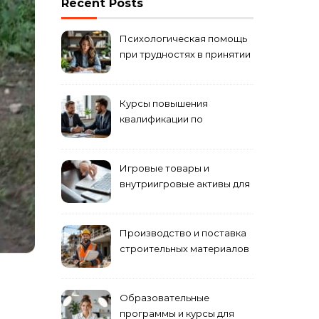
Recent Posts
Психологическая помощь
при трудностях в принятии
решений
Курсы повышения
квалификации по
антикризисному
управлению
Игровые товары и
внутриигровые активы для
World of Tanks: подборка
предложений и варианты
приобретения
Производство и поставка
строительных материалов
и конструкций
Образовательные
программы и курсы для