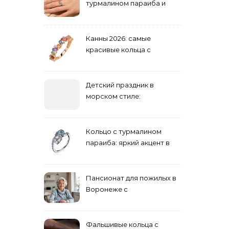
турмалином параиба и
обручальные: как носить
Канны 2026: самые
красивые кольца с
сапфиром на красной
дорожке
Детский праздник в
морском стиле:
бюджетные и яркие
решения
Кольцо с турмалином
параиба: яркий акцент в
вашем гардеробе
Пансионат для пожилых в
Воронеже с
медперсоналом
Фальшивые кольца с