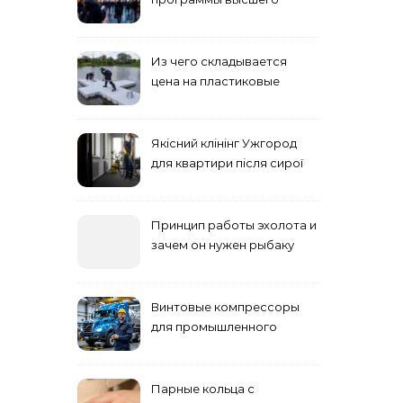
учебного заведения
Из чего складывается
цена на пластиковые
понтоны для причала:
основные факторы
Якісний клінінг Ужгород
для квартири після сирої
погоди: бруд у коридорі,
пил і запах вологи
Принцип работы эхолота и
зачем он нужен рыбаку
Винтовые компрессоры
для промышленного
оборудования и
инженерии
Парные кольца с