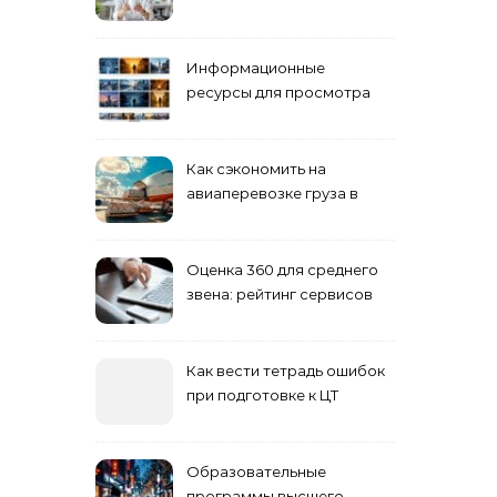
взрослых специалистов
Информационные
ресурсы для просмотра
кино навигация, поиск и
полезные инструменты
Как сэкономить на
авиаперевозке груза в
Сибирь
Оценка 360 для среднего
звена: рейтинг сервисов
2026
Как вести тетрадь ошибок
при подготовке к ЦТ
Образовательные
программы высшего