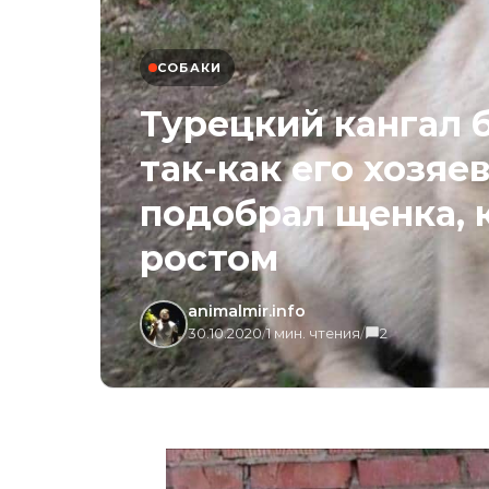
СОБАКИ
Турецкий кангал б
так-как его хозяе
подобрал щенка, 
ростом
animalmir.info
30.10.2020
/
1 мин. чтения
/
2